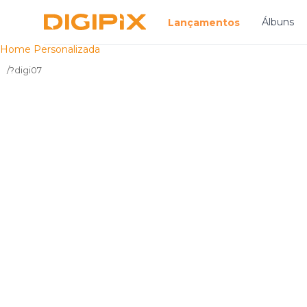
Digipix
Álbuns
Lançamentos
Home Personalizada
/?digi07