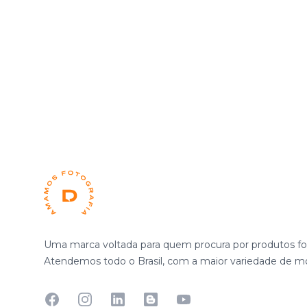
Footer
Uma marca voltada para quem procura por produtos fot
Atendemos todo o Brasil, com a maior variedade de mo
Facebook
Instagram
Linkedin
Blog
YouTube