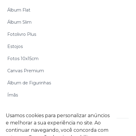
Álbum Flat
Álbum Slim
Fotolivro Plus
Estojos
Fotos 10x15cm
Canvas Premium
Álbum de Figurinhas
Ímãs
Usamos cookies para personalizar anúncios
e melhorar a sua experiência no site. Ao
continuar navegando, você concorda com
Digipix Gráfica Digital S.A. CNPJ: 06.972.254/0002-39