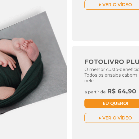
VER O VÍDEO
FOTOLIVRO PL
O melhor custo-benefício
Todos os ensaios cabem
nele.
R$ 64,90
a partir de
EU QUERO!
VER O VÍDEO