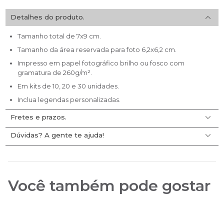
Detalhes do produto.
Tamanho total de 7x9 cm.
Tamanho da área reservada para foto 6,2x6,2 cm.
Impresso em papel fotográfico brilho ou fosco com
gramatura de 260g/m².
Em kits de 10, 20 e 30 unidades.
Inclua legendas personalizadas.
Fretes e prazos.
Dúvidas? A gente te ajuda!
Clique aqui
e faça a simulação do valor do frete e prazo
de entrega para seu pedido. Lembrando que acima de R$
Acesse nossa
central de ajuda
e encontre tutoriais e
299 o FRETE É GRÁTIS!
recursos para ajudar você.
Você também pode gostar
Não encontrou a resposta para sua dúvida?
Clique aqui
para falar com a gente.