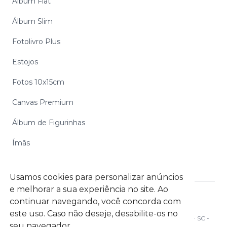
Álbum Flat
Álbum Slim
Fotolivro Plus
Estojos
Fotos 10x15cm
Canvas Premium
Álbum de Figurinhas
Ímãs
Usamos cookies para personalizar anúncios
e melhorar a sua experiência no site. Ao
continuar navegando, você concorda com
Digipix Gráfica Digital S.A. CNPJ: 06.972.254/0002-39
este uso. Caso não deseje, desabilite-os no
Rua Ottokar Doerffel, 1112 Galpão C05- Atiradores - Joinville - SC -
seu navegador.