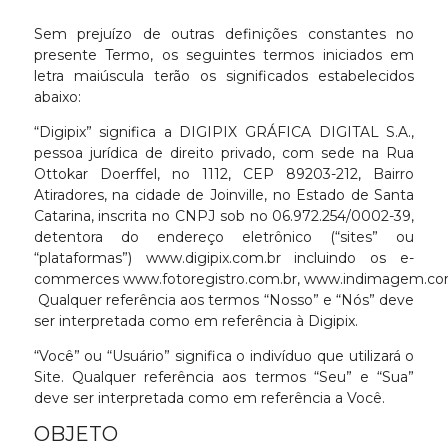
Sem prejuízo de outras definições constantes no
presente Termo, os seguintes termos iniciados em
letra maiúscula terão os significados estabelecidos
abaixo:
“Digipix” significa a DIGIPIX GRÁFICA DIGITAL S.A.,
pessoa jurídica de direito privado, com sede na Rua
Ottokar Doerffel, no 1112, CEP 89203-212, Bairro
Atiradores, na cidade de Joinville, no Estado de Santa
Catarina, inscrita no CNPJ sob no 06.972.254/0002-39,
detentora do endereço eletrônico (“sites” ou
“plataformas”)
www.digipix.com.br
incluindo os e-
commerces
www.fotoregistro.com.br
,
www.indimagem.co
Qualquer referência aos termos “Nosso” e “Nós” deve
ser interpretada como em referência à Digipix.
“Você” ou “Usuário” significa o indivíduo que utilizará o
Site. Qualquer referência aos termos “Seu” e “Sua”
deve ser interpretada como em referência a Você.
OBJETO