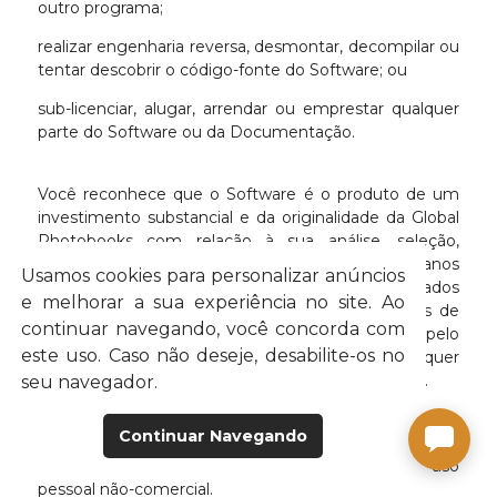
outro programa;
realizar engenharia reversa, desmontar, decompilar ou
tentar descobrir o código-fonte do Software; ou
sub-licenciar, alugar, arrendar ou emprestar qualquer
parte do Software ou da Documentação.
Você reconhece que o Software é o produto de um
investimento substancial e da originalidade da Global
Photobooks com relação à sua análise, seleção,
coordenação e apresentação. Nós sofreríamos danos
Usamos cookies para personalizar anúncios
irreparáveis, que não poderiam ser compensados
e melhorar a sua experiência no site. Ao
financeiramente, caso você infringisse os direitos de
continuar navegando, você concorda com
propriedade intelectual da Global Photobooks, pelo
este uso. Caso não deseje, desabilite-os no
que você permite a concessão de toda e qualquer
medida cautelar aplicável para garantir tais direitos.
seu navegador.
Continuar Navegando
Você concorda que esta é uma licença não-exclusiva,
intransferível, limitada, revogável e para seu uso
pessoal não-comercial.