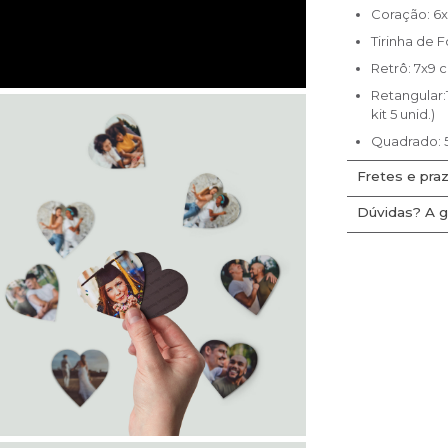
Coração: 6x
Tirinha de F
Retrô: 7x9 c
Retangular:1
kit 5 unid.)
Quadrado: 5x
Fretes e praz
Dúvidas? A g
Clique aqui
e 
entrega par
Acesse noss
FRETE É GR
ajudar você.
Não encontro
com a gente