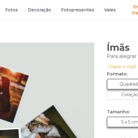
E
Fotos
Decoração
Fotopresentes
Vales
Pe
Ímãs
Para alegrar
Clique e veja!
Formato:
Quadrad
Coraçã
Tamanho:
5 x 5 c