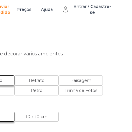
nviar
Entrar / Cadastre-
Preços
Ajuda
dido
se
 e decorar vários ambientes.
o
Retrato
Paisagem
o
Retrô
Tirinha de Fotos
m
10 x 10 cm