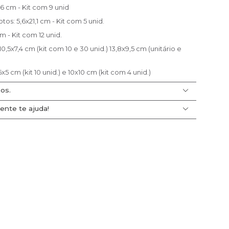
6 cm - Kit com 9 unid
otos: 5,6x21,1 cm - Kit com 5 unid.
m - Kit com 12 unid.
0,5x7,4 cm (kit com 10 e 30 unid.) 13,8x9,5 cm (unitário e
5 cm (kit 10 unid.) e 10x10 cm (kit com 4 unid.)
os.
ente te ajuda!
faça a simulação do valor do frete e prazo de
a seu pedido. Lembrando que acima de R$ 299 o
a
central de ajuda
e encontre tutoriais e recursos para
ÁTIS!
u a resposta para sua dúvida?
Clique aqui
para falar
.