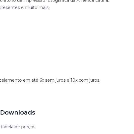
ratório de impressão fotográfica da América Latina.
presentes e muito mais!
rcelamento em até 6x sem juros e 10x com juros.
Downloads
Tabela de preços