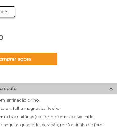
ades
0
omprar agora
produto.
m laminação brilho.
o em folha magnética flexível.
em kits e unitários (conforme formato escolhido).
tangular, quadrado, coração, retrô e tirinha de fotos.