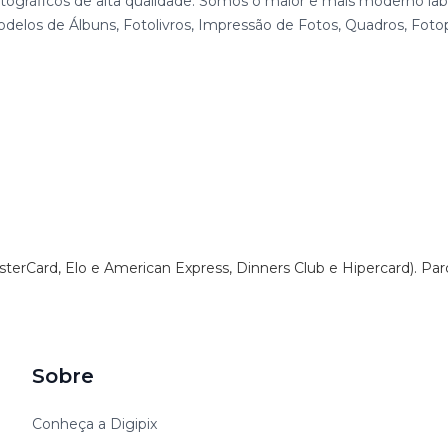
ográficos de alta qualidade. Somos o maior e mais moderno labo
delos de Álbuns, Fotolivros, Impressão de Fotos, Quadros, Foto
sterCard, Elo e American Express, Dinners Club e Hipercard). Pa
Sobre
Conheça a Digipix