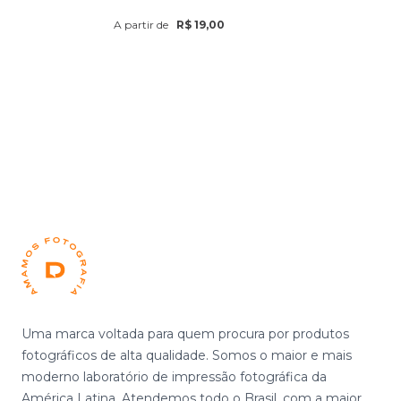
A partir de
R$ 19,00
Footer
Uma marca voltada para quem procura por produtos
fotográficos de alta qualidade. Somos o maior e mais
moderno laboratório de impressão fotográfica da
América Latina. Atendemos todo o Brasil, com a maior