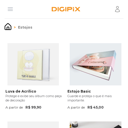
Open menu
Usuári
Digipix
Estojos
Luva de Acrílico
Estojo Basic
Protege e exibe seu álbum como peça
Guarde e proteja o que é mais
de decoração
importante.
A partir de
R$ 99,90
A partir de
R$ 45,00