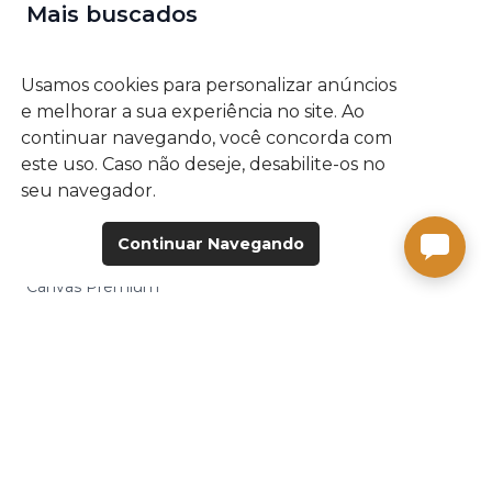
Mais buscados
Álbum Flat
Usamos cookies para personalizar anúncios
Álbum Slim
e melhorar a sua experiência no site. Ao
continuar navegando, você concorda com
Fotolivro Plus
este uso. Caso não deseje, desabilite-os no
seu navegador.
Estojos
Fotos 10x15cm
Continuar Navegando
Canvas Premium
Álbum de Figurinhas
Ímãs